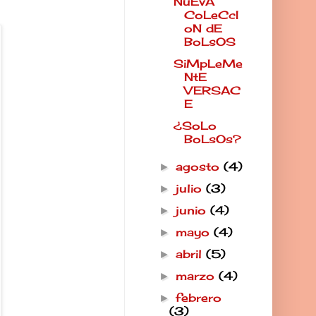
NuEvA
CoLeCcI
oN dE
BoLsOS
SiMpLeMe
NtE
VERSAC
E
¿SoLo
BoLsOs?
agosto
(4)
►
julio
(3)
►
junio
(4)
►
mayo
(4)
►
abril
(5)
►
marzo
(4)
►
febrero
►
(3)