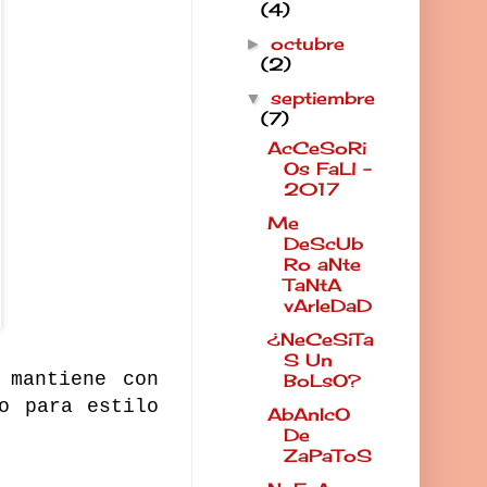
(4)
octubre
►
(2)
septiembre
▼
(7)
AcCeSoRi
Os FaLl -
2017
Me
DeScUb
Ro aNte
TaNtA
vArIeDaD
¿NeCeSiTa
S Un
 mantiene con
BoLsO?
o para estilo
AbAnIcO
De
ZaPaToS