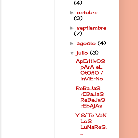
(4)
octubre
►
(2)
septiembre
►
(7)
agosto
(4)
►
julio
(3)
▼
ApErItIvOS
pArA eL
OtOñO /
InViErNo
ReBaJaS
rEBaJaS
ReBaJaS
rEbAjAs
Y Sí Te VaN
LoS
LuNaReS.
...