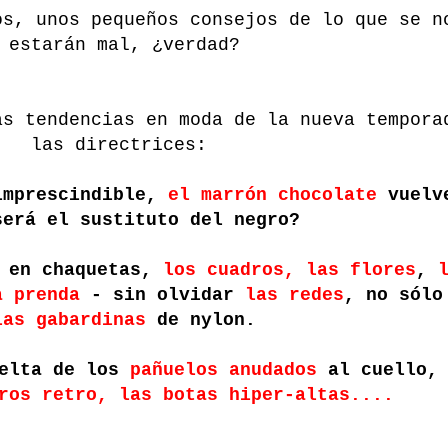
os, unos pequeños consejos de lo que se n
estarán mal, ¿verdad?
as tendencias en moda de la nueva tempora
las directrices:
mprescindible,
el marrón chocolate
vuelve
será el sustituto del negro?
en chaquetas,
los cuadros, las flores
,
a prenda
- sin olvidar
las redes
, no sólo
las gabardinas
de nylon.
uelta de los
pañuelos anudados
al cuello, 
ros retro, las botas hiper-altas....