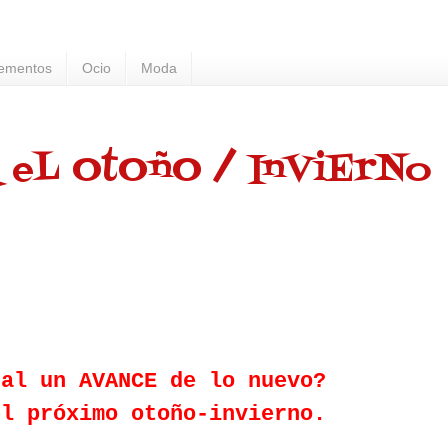
ementos
Ocio
Moda
 eL OtOñO / InViErNo
tal
un AVANCE
de lo nuevo?
el próximo otoño-invierno.