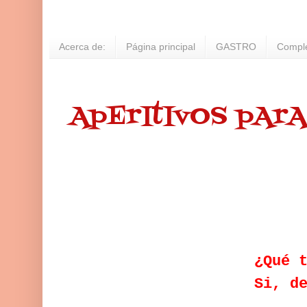
Acerca de:
Página principal
GASTRO
Compl
ApErItIvOS pArA
¿Qué 
Si, d