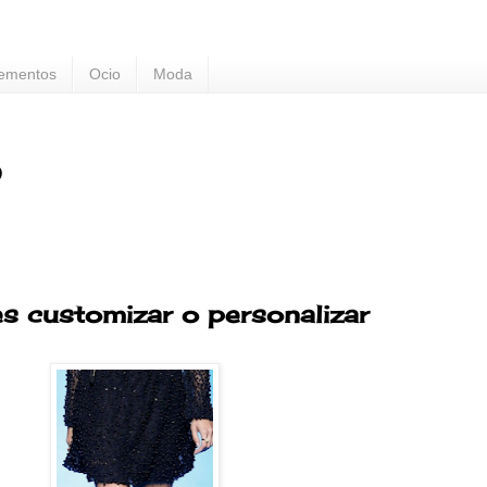
ementos
Ocio
Moda
?
s customizar o personalizar