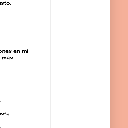
sto.
iones en mi
 más.
.
sta.
.