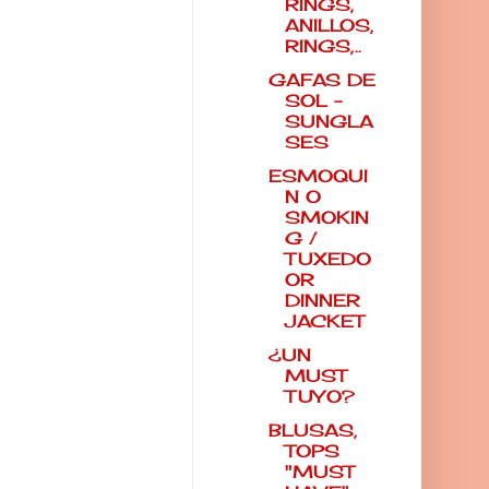
RINGS,
ANILLOS,
RINGS,..
GAFAS DE
SOL -
SUNGLA
SES
ESMOQUI
N O
SMOKIN
G /
TUXEDO
OR
DINNER
JACKET
¿UN
MUST
TUYO?
BLUSAS,
TOPS
"MUST