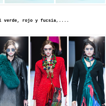
 verde, rojo y fucsia
,....