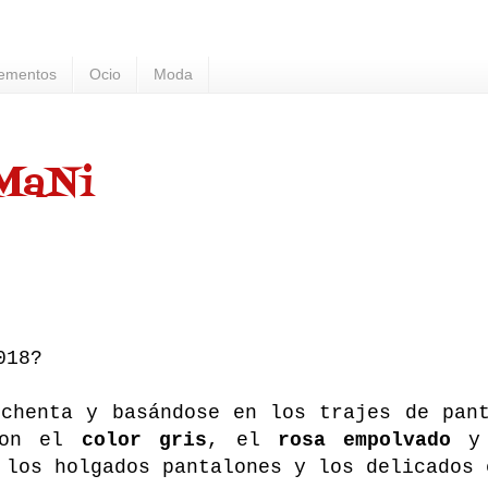
ementos
Ocio
Moda
MaNi
018?
ochenta y basándose en los trajes de pan
 con el
color gris
, el
rosa empolvado
y 
 los holgados pantalones y los delicados 