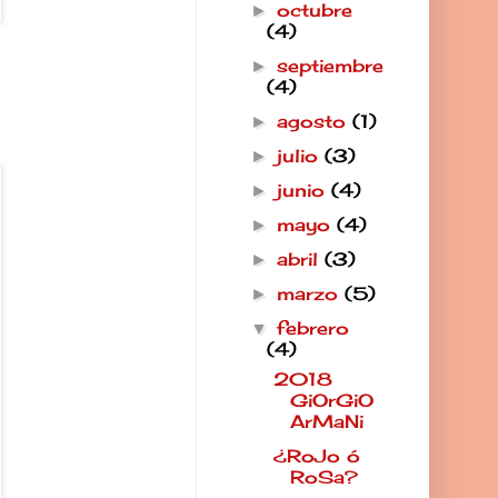
octubre
►
(4)
septiembre
►
(4)
agosto
(1)
►
julio
(3)
►
junio
(4)
►
mayo
(4)
►
abril
(3)
►
marzo
(5)
►
febrero
▼
(4)
2018
GiOrGiO
ArMaNi
¿RoJo ó
RoSa?