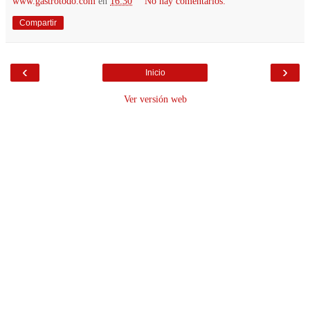
www.gastrotodo.com
en
16:30
No hay comentarios:
Compartir
‹
›
Inicio
Ver versión web