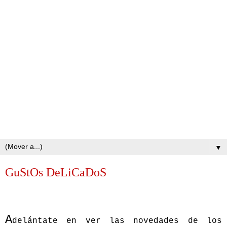
▼
GuStOs DeLiCaDoS
A
delántate en ver las novedades de los