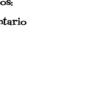
os:
ntario