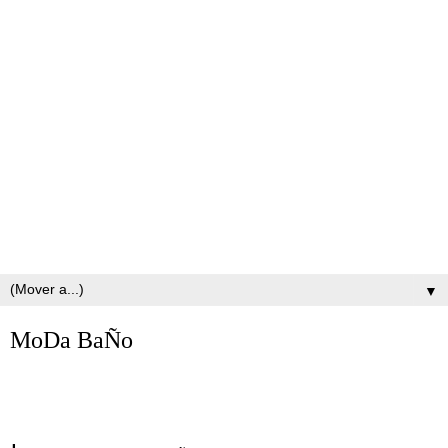
▼
MoDa BaÑo