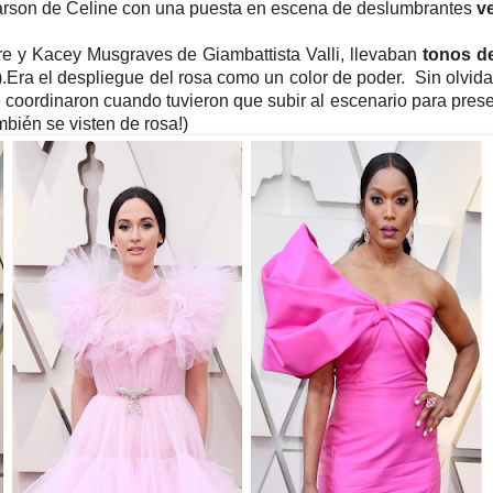
Larson de Celine con una puesta en escena de deslumbrantes
v
re
y Kacey Musgraves
de Giambattista Valli
, llevaban
tonos d
).Era el
despliegue del rosa como un color de poder.
Sin olvida
oordinaron cuando tuvieron que subir al escenario para presen
bién se visten de rosa!)