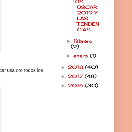
LOS
OSCAR
2019 Y
LAS
TENDEN
CIAS
febrero
►
(2)
enero
(1)
►
2018
(40)
►
car usa oro todos los
2017
(48)
►
2016
(30)
►