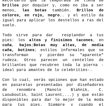
Recordaros que la temporada se llena de
brillos
por doquier y, como no iba a ser
menos,
las botas
también.
Brillos de
colores, en rojo, negro.
. y el estilo da
igual para aplicar los destellos a ras del
suelo.
Todo sirve para dar resplandor a tus
pies: los
altos y finísimos tacones
, en
cuña
,
bajos
;
Botas muy altas, de media
caña, botines
;
estilos informales que se
transforman y pierden su "aparente"
rudeza. Otros parecen un centelleo de
brillantes que recubren toda la pierna -
ideal para amantes de lo celebrities-.
Con lo cual, verás opciones que han estado
en pasarelas presentadas por diseñadores
de renombre (Manolo Blahnik, C.
Laouboutin, Saint Laurent,...) y que están
disponibles para dar lo mejor de la moda
para tus pies. Siempre y cuando el