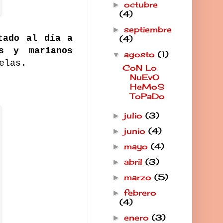
octubre
►
(4)
septiembre
►
tado al día a
(4)
es y marianos
agosto
(1)
▼
telas.
CoN Lo
NuEvO
HeMoS
ToPaDo
julio
(3)
►
junio
(4)
►
mayo
(4)
►
abril
(3)
►
marzo
(5)
►
febrero
►
(4)
enero
(3)
►