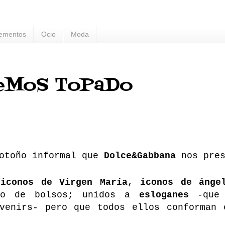
ementos
Ocio
Moda
eMoS ToPaDo
 otoño informal que
Dolce&Gabbana
nos pres
,
iconos de Virgen María
,
iconos de ánge
o de bolsos; unidos a
esloganes
-que 
venirs- pero que todos ellos conforman 