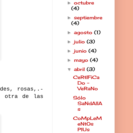
octubre
►
(4)
septiembre
►
(4)
agosto
(1)
►
julio
(3)
►
junio
(4)
►
mayo
(4)
►
abril
(3)
▼
CeRtIFiCa
Do -
VeRaNo
des, rosas,.-
s otra de las
Sólo
SaNdAlIA
s
CoMpLeM
eNtOs
PlUs