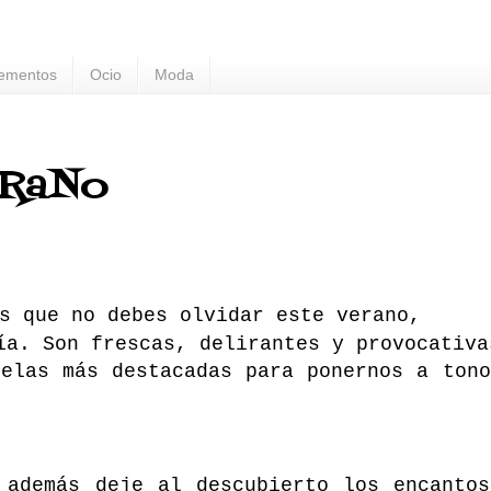
ementos
Ocio
Moda
eRaNo
s que no debes olvidar este verano,
ía. Son frescas, delirantes y provocativ
relas más destacadas para ponernos a ton
 además deje al descubierto los encantos