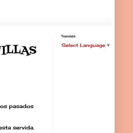
Translate
Select Language
▼
ILLAS
 los pasados
sta servida.