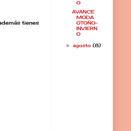
O
AVANCE
MODA
 además tienes
OTOÑO-
INVIERN
O
agosto
(8)
►